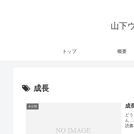
山下
トップ
概要
成長
成
未分類
どう
ん.
読書