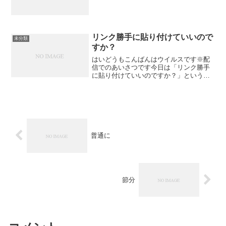
リンク勝手に貼り付けていいので
未分類
すか？
はいどうもこんばんはウイルスです※配
信でのあいさつです今日は「リンク勝手
に貼り付けていいのですか？」という内
容ですが※ここで言うリンクとは音楽は
画像ではなくホームページのことを指し
ています。前日のブログで思いっ切り"パ
ソコン工房"のリンクを...
普通に
節分