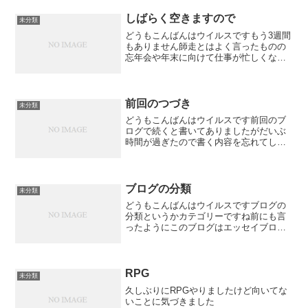
りいただけただろうかパソコン1台で事足
りることをつま...
しばらく空きますので
未分類
どうもこんばんはウイルスですもう3週間
もありません師走とはよく言ったものの
忘年会や年末に向けて仕事が忙しくなり
ます私事も家の大掃除やクリスマス・年
越しに向けてやることもあるでしょう忘
年会そんな多いのか？仕事も年度末でも
何でもないし通常通りで...
前回のつづき
未分類
どうもこんばんはウイルスです前回のブ
ログで続くと書いてありましたがだいぶ
時間が過ぎたので書く内容を忘れてしま
いましたので無しの方向でお願いします
ごきげんよう
ブログの分類
未分類
どうもこんばんはウイルスですブログの
分類というかカテゴリーですね前にも言
ったようにこのブログはエッセイブログ
となっています思索や意見、感想などを
形式にとらわれず、簡潔に述べた文学の
一ジャンル。エッセイまたはエセーは日
本語では一般に「随筆」の...
RPG
未分類
久しぶりにRPGやりましたけど向いてな
いことに気づきました