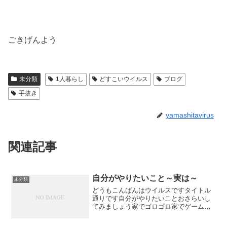
ごきげんよう
未分類
1人暮らし
どすこいウイルス
ブログ
手抜き
yamashitavirus
関連記事
自分がやりたいこと～実は～
未分類
どうもこんばんはウイルスですタイトル
通りです自分がやりたいことおさらいし
てみましょう家でゴロゴロ家でゲームゲ
ーム配信Youtube観るアマプラかなんかで
好きなものを観る遊戯王白猫ですおわか