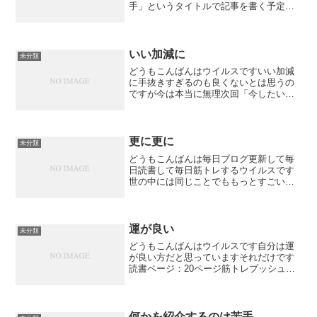
手」というタイトルで記事を書く予定で
したがやめましたパソコン工房がセール
をしているということでようやくゲーミ
ングPCを買うことを決心しいざパソコン
工房へえーRTX40...
いい加減に
未分類
どうもこんばんはウイルスですいい加減
に手抜きすぎるのも良くないとは思うの
ですが今は本当に無理次回「今したいこ
と」ごきげんよう前回のブログ「手抜き
の最たるもの」どすこいウイルス -
YouTubeどすこい幕府 - Twitchどすこい幕
府の雑...
更に更に
未分類
どうもこんばんは毎日ブログ更新して毎
日読書して毎日筋トレするウイルスです
世の中には同じことでももっとすごいこ
とをやっている方はたくさんいてるでし
ょう毎日しっかりしたブログを書いてい
る人毎日1冊読書する人毎日ジムで何時間
もトレーニングする人し...
運が良い
未分類
どうもこんばんはウイルスです自分は運
が良い方だと思っていますそれだけです
読書ページ：20ページ筋トレプッシュア
ップ10回×2セットサイドクランチ20回次
回「ノーダメクリア」ごきげんよう前回
のブログ「普段の」
何かを紹介するのは苦手