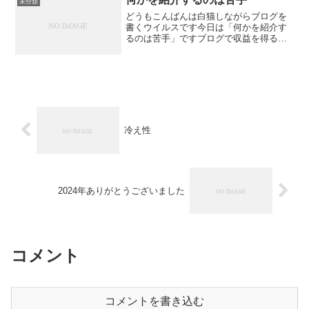
未分類
どうもこんばんは白猫しながらブログを
書くウイルスです今日は「何かを紹介す
るのは苦手」ですブログで収益を得るに
は広告であったりアフィリエイトであっ
たり何かであったりとどのつまり”紹介”に
集約されるわけですね知らんけど※ここ
から先は私個人の解釈...
冷え性
2024年ありがとうございました
コメント
コメントを書き込む