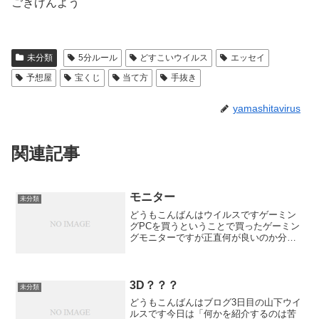
ごきげんよう
未分類
5分ルール
どすこいウイルス
エッセイ
予想屋
宝くじ
当て方
手抜き
yamashitavirus
関連記事
モニター
未分類
どうもこんばんはウイルスですゲーミン
グPCを買うということで買ったゲーミン
グモニターですが正直何が良いのか分か
らなかったので某ショップで売られてい
るものだし安めでもそこそこ良いものだ
ろうと思って買ったんですけど奇妙なこ
とにたまにノイズのよう...
3D？？？
未分類
どうもこんばんはブログ3日目の山下ウイ
ルスです今日は「何かを紹介するのは苦