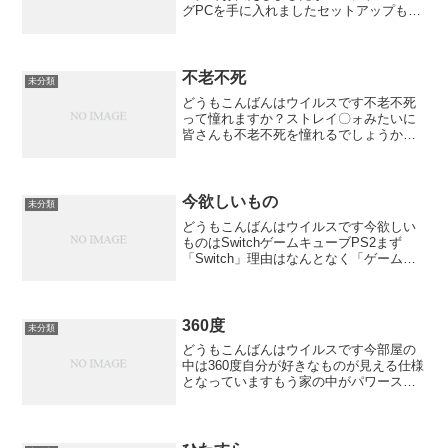
グPCを手に入れましたセットアップも無
事にというかよく分からないまま完了し
すぐに使えるようになりエーペックスも
Discodeも準備万端ですあとはOBSの設
定とクリスタの...
不老不死
未分類
どうもこんばんはウイルスです不老不死
って憧れますか？ストレイ〇ォみたいに
皆さんも不老不死を憧れるでしょうか？
人間をやめたいとまでは思わないですけ
ど不老は憧れますね一生老けないって良
いですよね不死に関してはどこまでの不
死なのかが肝腎だと思いま...
今欲しいもの
未分類
どうもこんばんはウイルスです今欲しい
ものはSwitchゲームキューブPS2まず
「Switch」理由はなんとなく「ゲームキ
ューブ」ゲームボーイカラーが配信出来
るようになる「PS2」PS1と両方出来る
まあでもそれらを配信しようと思ったら
キャプチ...
360度
未分類
どうもこんばんはウイルスです今部屋の
中は360度自分が好きなものが見える仕様
となっていますもう家の中がパワースポ
ットですわ次回「11月から」ごきげんよ
う前回のブログ「マイク」読書ページ：8
ページ筋トレプッシュアップ10回（腕立
て伏せ）バック...