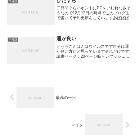
ひたすら
未分類
二日間ぐらいホントにPCをいじれなさそ
うなので12月12日の時点でこのブログま
で書いて予約更新をしていますあばばば
運が良い
未分類
どうもこんばんはウイルスです自分は運
が良い方だと思っていますそれだけです
読書ページ：20ページ筋トレプッシュア
ップ10回×2セットサイドクランチ20回次
回「ノーダメクリア」ごきげんよう前回
のブログ「普段の」
最高の一日
マイク