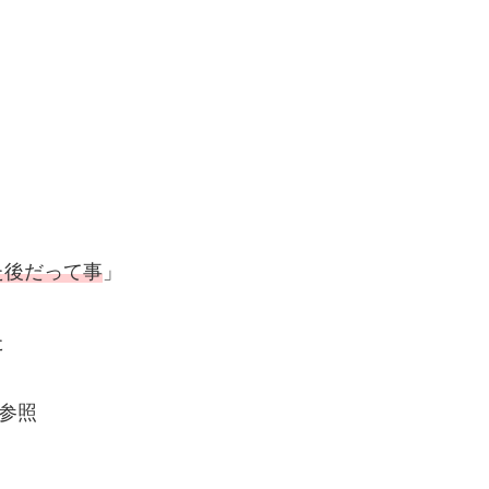
た後だって事
」
た
参照